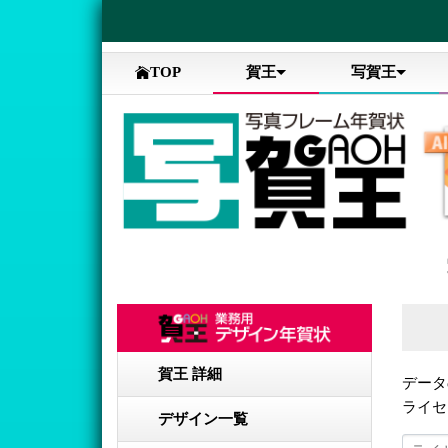
TOP
賀王
写賀王
賀王 詳細
データ
ライセ
デザイン一覧