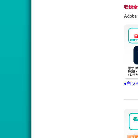
収録全
Adob
●白フ