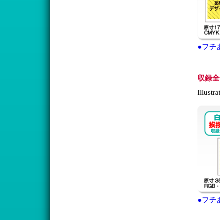
●フチ
収録全
Illu
●フチ