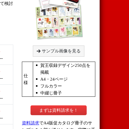
って検討
。
サンプル画像を見る
）
）
賀王収録デザイン250点を
）
掲載
仕
）
A4・24ページ
様
フルカラー
）
中綴じ冊子
）
まずは資料請求を！
）
）
資料請求
でA4販促カタログ冊子のサ