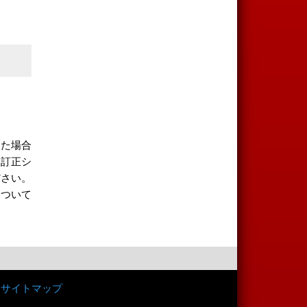
った場合
し訂正シ
ださい。
について
）
サイトマップ