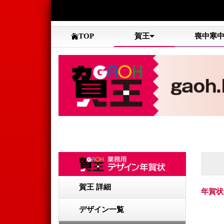
TOP
賀王
喪中寒
賀王 詳細
年賀状
デザイン一覧