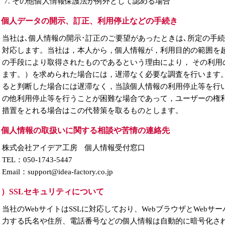
その他個人情報保護法が例外として認める場合
）個人データの開示、訂正、利用停止などの手続き
当社は､個人情報の開示･訂正のご要望があったときは､所定の手
対応します。当社は，本人から，個人情報が，利用目的の範囲を
の手段により取得されたものであるという理由により， その利用
ます。）を求められた場合には，遅滞なく必要な調査を行います
ると判断した場合には遅滞なく，当該個人情報の利用停止等を行
の他利用停止等を行うことが困難な場合であって，ユーザーの権
措置をとれる場合はこの代替策を取るものとします。
）個人情報の取扱いに関する相談や苦情の連絡先
株式会社アイデア工房 個人情報受付窓口
TEL：050-1743-5447
Email：support@idea-factory.co.jp
）SSLセキュリティについて
当社のWebサイトはSSLに対応しており、WebブラウザとWeb
力する氏名や住所、電話番号などの個人情報は自動的に暗号化さ