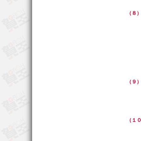
（８
（９
（１０