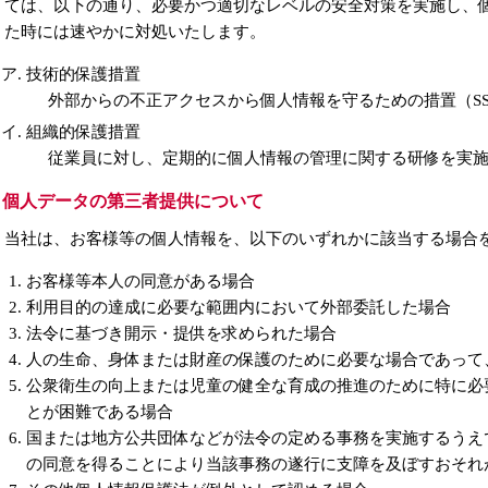
ては、以下の通り、必要かつ適切なレベルの安全対策を実施し、
た時には速やかに対処いたします。
技術的保護措置
外部からの不正アクセスから個人情報を守るための措置（S
組織的保護措置
従業員に対し、定期的に個人情報の管理に関する研修を実
）個人データの第三者提供について
当社は、お客様等の個人情報を、以下のいずれかに該当する場合
お客様等本人の同意がある場合
利用目的の達成に必要な範囲内において外部委託した場合
法令に基づき開示・提供を求められた場合
人の生命、身体または財産の保護のために必要な場合であって
公衆衛生の向上または児童の健全な育成の推進のために特に必
とが困難である場合
国または地方公共団体などが法令の定める事務を実施するうえ
の同意を得ることにより当該事務の遂行に支障を及ぼすおそれ