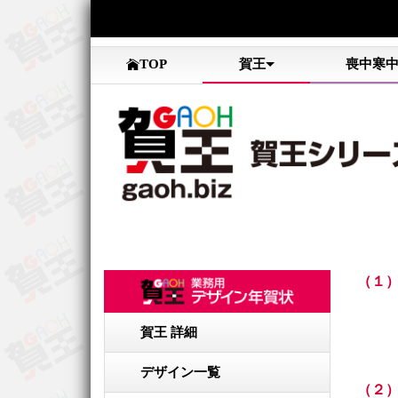
TOP
賀王
喪中寒
（１
賀王 詳細
デザイン一覧
（２