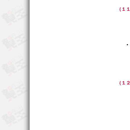
（１１
（１